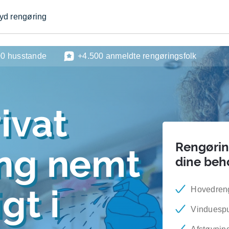
byd rengøring
00 husstande
+4.500 anmeldte rengøringsfolk
ivat
Rengøring
ing nemt
dine beh
gt i
Hovedren
Vinduesp