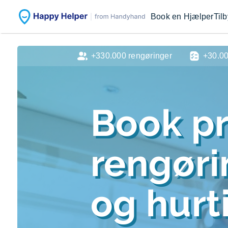
Book en Hjælper
Til
+330.000 rengøringer
+30.0
Book pr
rengør
og hurti