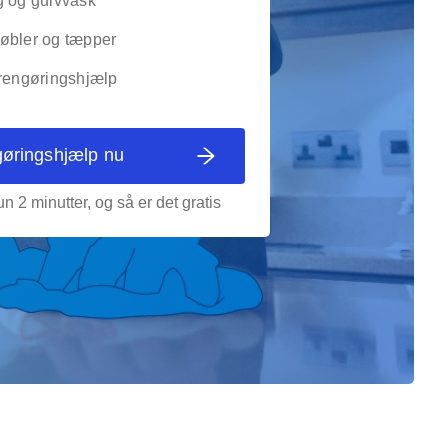
g og gulvvask
øbler og tæpper
 rengøringshjælp
gøringshjælp nu
n 2 minutter, og så er det gratis