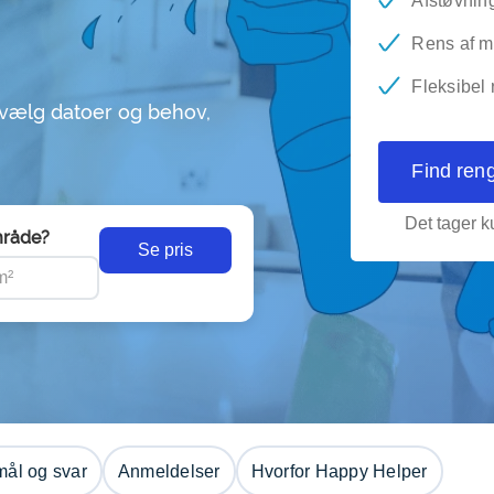
Afstøvnin
Rens af m
Fleksibel
 vælg datoer og behov,
Find ren
Det tager ku
råde?
Se pris
ål og svar
Anmeldelser
Hvorfor Happy Helper