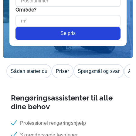
Område?
Se pris
Sådan starter du
Priser
Spørgsmål og svar
Anm
Rengøringsassistenter til alle
dine behov
Professionel rengøringshjælp
Skræddersyede løsninger