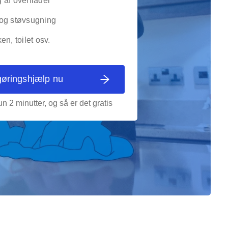
 af overflader
og støvsugning
en, toilet osv.
gøringshjælp nu
n 2 minutter, og så er det gratis