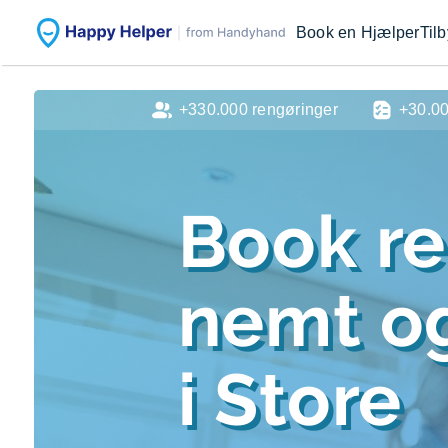
Book en Hjælper
Til
+330.000 rengøringer
+30.0
Book r
nemt og
i Store