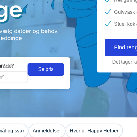
ge
Rengøring
Gulvvask 
Stue, køkk
 vælg datoer og behov,
 Heddinge
Find ren
Det tager ku
råde?
Se pris
ål og svar
Anmeldelser
Hvorfor Happy Helper