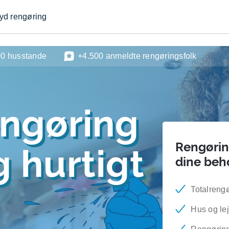
byd rengøring
00 husstande
+4.500 anmeldte rengøringsfolk
engøring
Rengøring
 hurtigt
dine beh
Totalreng
Hus og le