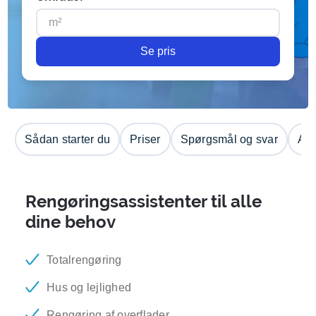
Se pris
Sådan starter du
Priser
Spørgsmål og svar
Anm
Rengøringsassistenter til alle
dine behov
Totalrengøring
Hus og lejlighed
Rengøring af overflader