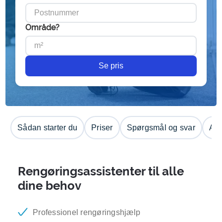
Område?
Se pris
Sådan starter du
Priser
Spørgsmål og svar
Anm
Rengøringsassistenter til alle
dine behov
Professionel rengøringshjælp