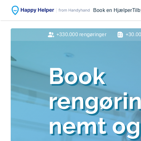
Book en Hjælper
Til
+330.000 rengøringer
+30.0
Book
rengøri
nemt og