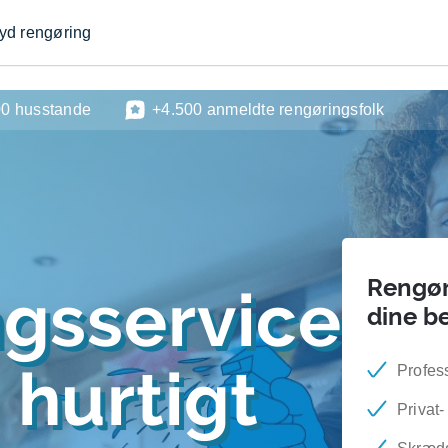
byd rengøring
00 husstande
+4.500 anmeldte rengøringsfolk
Rengøri
ngsservice
dine b
 hurtigt
Profes
Privat