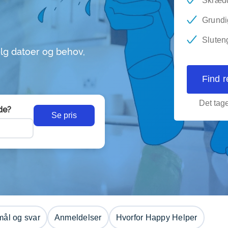
Skrædd
Grundi
Sluten
lg datoer og behov,
Find 
Det tage
de?
Se pris
ål og svar
Anmeldelser
Hvorfor Happy Helper