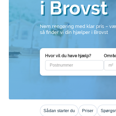
i Brovst
Nem rengøring med klar pris – væ
så finder vi din hjælper i Brovst
Hvor vil du have hjælp?
Områ
Sådan starter du
Priser
Spørgsm