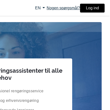
arrow_drop_down
Nogen spørgsmål?
Log ind
EN
ngsassistenter til alle
ehov
sionel rengøringsservice
- og erhvervsrengøring