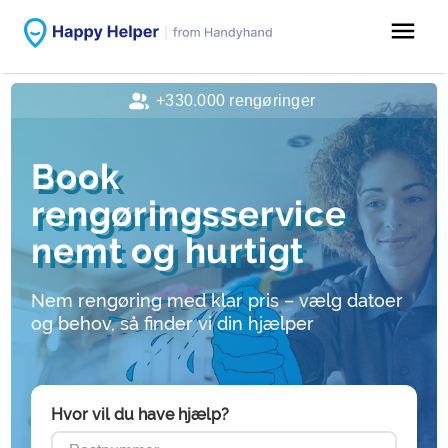
menu
+330.000 rengøringer
Book
rengøringsservice
nemt og hurtigt
Nem rengøring med klar pris – vælg datoer
og behov, så finder vi din hjælper
Hvor vil du have hjælp?