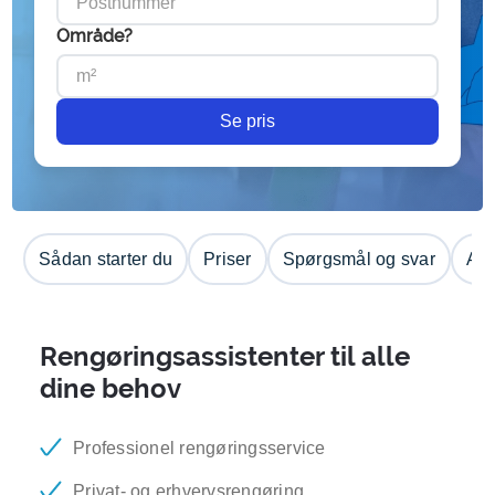
Område?
Se pris
Sådan starter du
Priser
Spørgsmål og svar
Anm
Rengøringsassistenter til alle
dine behov
Professionel rengøringsservice
Privat- og erhvervsrengøring