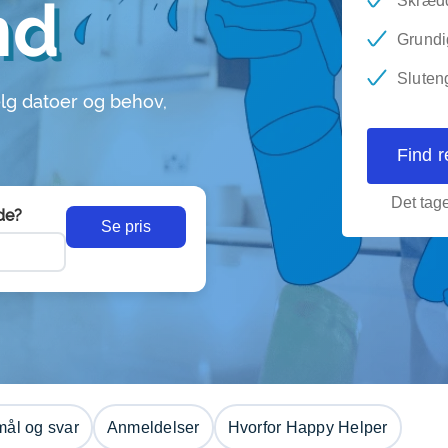
nd
Skrædd
Grundi
Sluten
lg datoer og behov,
Find 
Det tage
de?
Se pris
ål og svar
Anmeldelser
Hvorfor Happy Helper