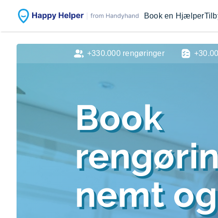
Book en Hjælper
Til
+330.000 rengøringer
+30.0
Book
rengøri
nemt og