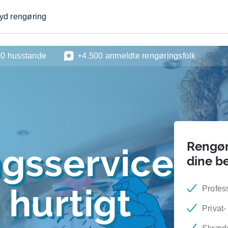
byd rengøring
00 husstande
+4.500 anmeldte rengøringsfolk
Rengøri
ngsservice
dine b
 hurtigt
Profes
Privat