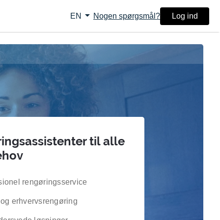
arrow_drop_down
Nogen spørgsmål?
Log ind
EN
ngsassistenter til alle
ehov
sionel rengøringsservice
- og erhvervsrengøring