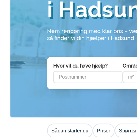
i Hadsu
Nem rengøring med klar pris – væ
så finder vi din hjælper i Hadsund
Hvor vil du have hjælp?
Områ
Sådan starter du
Priser
Spørgsm