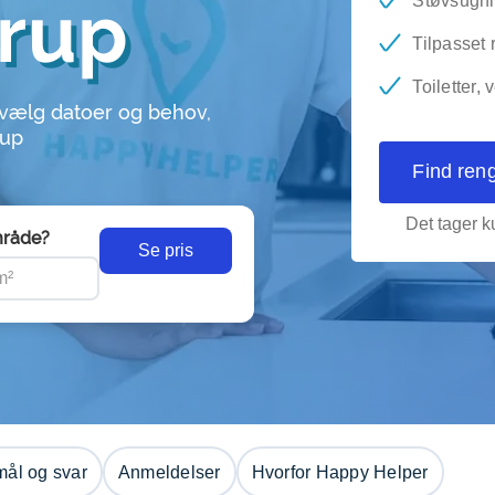
trup
Støvsugni
Tilpasset
Toiletter,
 vælg datoer og behov,
rup
Find ren
Det tager ku
råde?
Se pris
ål og svar
Anmeldelser
Hvorfor Happy Helper