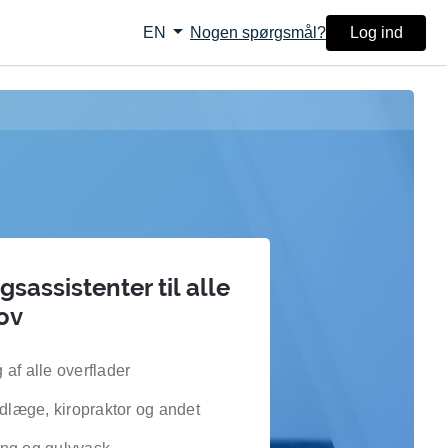
arrow_drop_down
Nogen spørgsmål?
Log ind
EN
sassistenter til alle
ov
af alle overflader
ndlæge, kiropraktor og andet