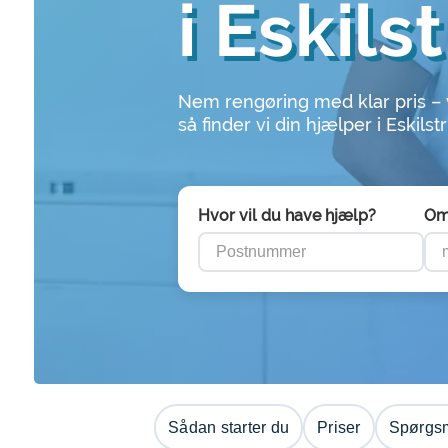
i Eskils
Nem rengøring med klar pris –
så finder vi din hjælper i Eskilst
Hvor vil du have hjælp?
Om
Sådan starter du
Priser
Spørgsm