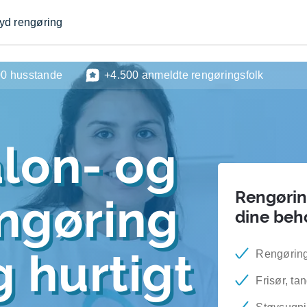
byd rengøring
00 husstande
+4.500 anmeldte rengøringsfolk
lon- og
Rengøring
engøring
dine beh
 hurtigt
Rengøring 
Frisør, ta