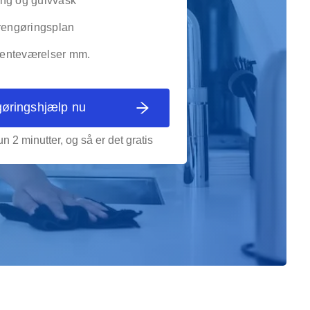
ng og gulvvask
 rengøringsplan
 venteværelser mm.
gøringshjælp nu
n 2 minutter, og så er det gratis