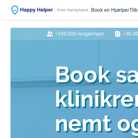
Book en Hjælper
Til
+330.000 rengøringer
+30.0
Book sa
klinikr
nemt og