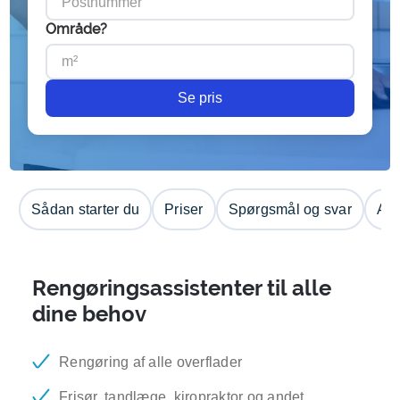
Område?
Se pris
Sådan starter du
Priser
Spørgsmål og svar
Anm
Rengøringsassistenter til alle
dine behov
Rengøring af alle overflader
Frisør, tandlæge, kiropraktor og andet