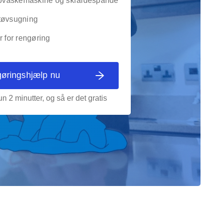
vaskemaskine og skraldespande
tøvsugning
r for rengøring
gøringshjælp nu
n 2 minutter, og så er det gratis