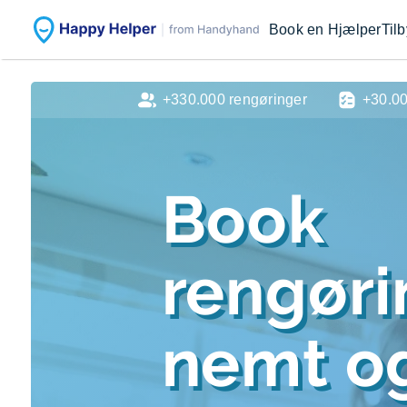
Book en Hjælper
Til
+330.000 rengøringer
+30.0
Book
rengør
nemt og