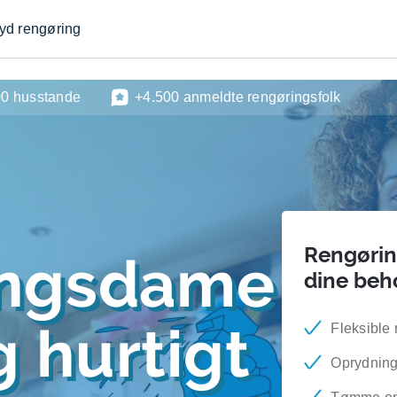
byd rengøring
00 husstande
+4.500 anmeldte rengøringsfolk
Rengøring
ingsdame
dine beh
 hurtigt
Fleksible 
Oprydning