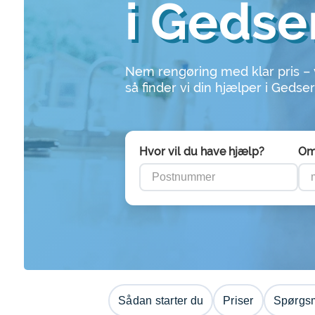
i Gedse
Nem rengøring med klar pris –
så finder vi din hjælper i Gedser
Hvor vil du have hjælp?
Om
Sådan starter du
Priser
Spørgsm