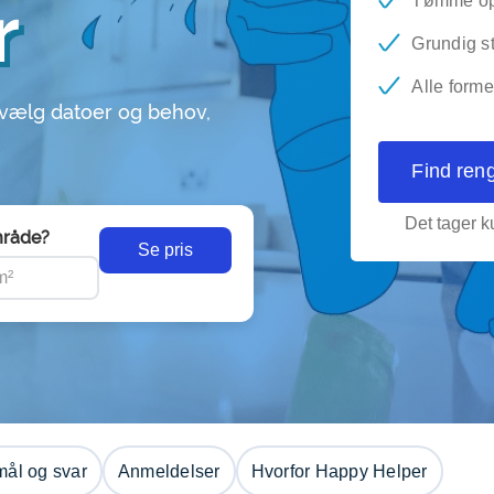
r
Tømme op
Grundig s
Alle forme
 vælg datoer og behov,
Find ren
Det tager ku
råde?
Se pris
ål og svar
Anmeldelser
Hvorfor Happy Helper