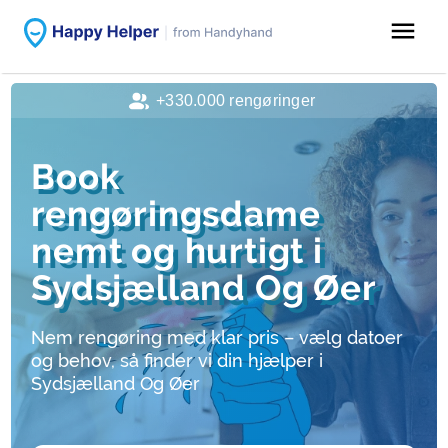
menu
+330.000 rengøringer
Book
rengøringsdame
nemt og hurtigt i
Sydsjælland Og Øer
Nem rengøring med klar pris – vælg datoer
og behov, så finder vi din hjælper i
Sydsjælland Og Øer