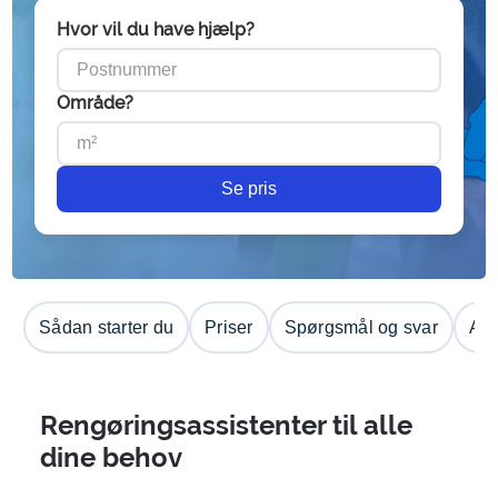
Hvor vil du have hjælp?
Område?
Se pris
Sådan starter du
Priser
Spørgsmål og svar
Anm
Rengøringsassistenter til alle
dine behov