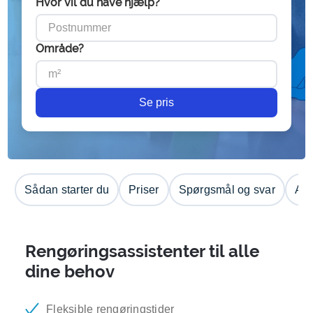
Hvor vil du have hjælp?
Område?
Se pris
Sådan starter du
Priser
Spørgsmål og svar
Anm
Rengøringsassistenter til alle
dine behov
Fleksible rengøringstider