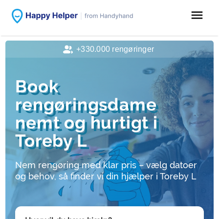
menu
+330.000 rengøringer
Book
rengøringsdame
nemt og hurtigt i
Toreby L
Nem rengøring med klar pris – vælg datoer
og behov, så finder vi din hjælper i Toreby L