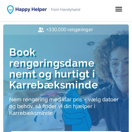
menu
+330.000 rengøringer
Book
rengøringsdame
nemt og hurtigt i
Karrebæksminde
Nem rengøring med klar pris – vælg datoer
og behov, så finder vi din hjælper i
Karrebæksminde