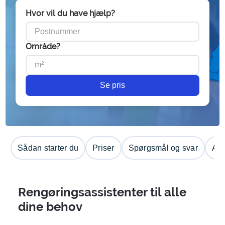
Hvor vil du have hjælp?
Område?
Se pris
Sådan starter du
Priser
Spørgsmål og svar
Anm
Rengøringsassistenter til alle
dine behov