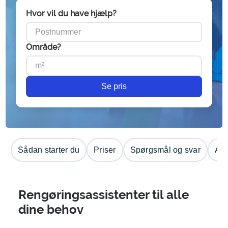
Hvor vil du have hjælp?
Område?
Se pris
Sådan starter du
Priser
Spørgsmål og svar
Anm
Rengøringsassistenter til alle
dine behov