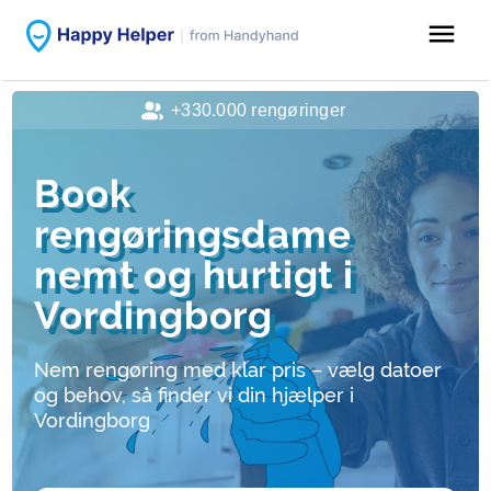
menu
+330.000 rengøringer
Book
rengøringsdame
nemt og hurtigt i
Vordingborg
Nem rengøring med klar pris – vælg datoer
og behov, så finder vi din hjælper i
Vordingborg