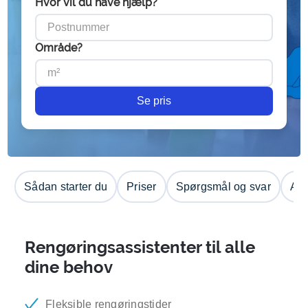
Hvor vil du have hjælp?
Område?
Se pris
Sådan starter du
Priser
Spørgsmål og svar
Anm
Rengøringsassistenter til alle
dine behov
Fleksible rengøringstider