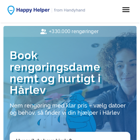
menu
+330.000 rengøringer
Book
rengøringsdame
nemt og hurtigt i
Hårlev
Nem rengøring med klar pris – vælg datoer
og behov, så finder vi din hjælper i Hårlev