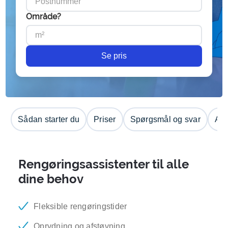
Område?
Se pris
Sådan starter du
Priser
Spørgsmål og svar
Anm
Rengøringsassistenter til alle
dine behov
Fleksible rengøringstider
Oprydning og afstøvning