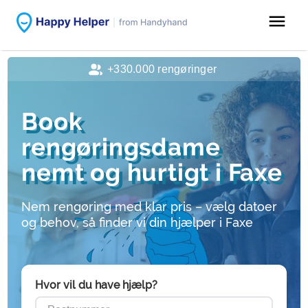
menu
+330.000 rengøringer
Book
rengøringsdame
nemt og hurtigt i Faxe
Nem rengøring med klar pris – vælg datoer
og behov, så finder vi din hjælper i Faxe
Hvor vil du have hjælp?