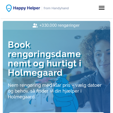
menu
+330.000 rengøringer
Book
rengøringsdame
nemt og hurtigt i
Holmegaard
Nem rengøring med klar pris – vælg datoer
og behov, så finder vi din hjælper i
Holmegaard