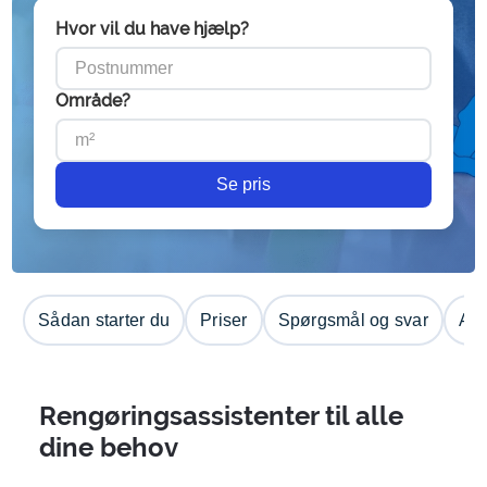
Hvor vil du have hjælp?
Område?
Se pris
Sådan starter du
Priser
Spørgsmål og svar
Anm
Rengøringsassistenter til alle
dine behov