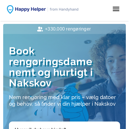
menu
+330.000 rengøringer
Book
rengøringsdame
nemt og hurtigt i
Nakskov
Nem rengøring med klar pris – vælg datoer
og behov, så finder vi din hjælper i Nakskov