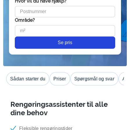
Hvor vil du have hjælp?
Område?
Se pris
Sådan starter du
Priser
Spørgsmål og svar
Anm
Rengøringsassistenter til alle
dine behov
Fleksible rengøringstider