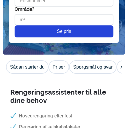
Område?
Se pris
Sådan starter du
Priser
Spørgsmål og svar
Anm
Rengøringsassistenter til alle
dine behov
Hovedrengøring efter fest
Rengøring af selskabslokaler