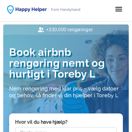
menu
+330.000 rengøringer
Book airbnb
rengøring nemt og
hurtigt i Toreby L
Nem rengøring med klar pris – vælg datoer
og behov, så finder vi din hjælper i Toreby L
Hvor vil du have hjælp?