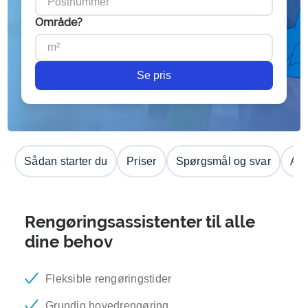
Område?
Se pris
Sådan starter du
Priser
Spørgsmål og svar
Anm
Rengøringsassistenter til alle
dine behov
Fleksible rengøringstider
Grundig hovedrengøring