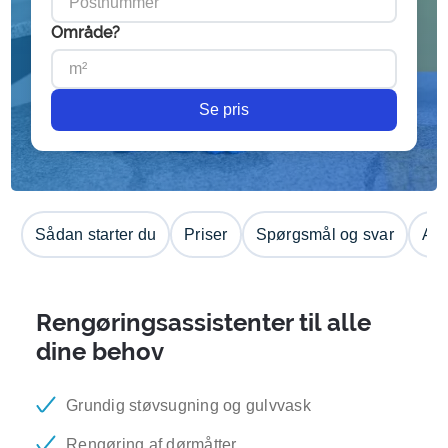
Område?
Se pris
Sådan starter du
Priser
Spørgsmål og svar
Anm
Rengøringsassistenter til alle
dine behov
Grundig støvsugning og gulvvask
Rengøring af dørmåtter