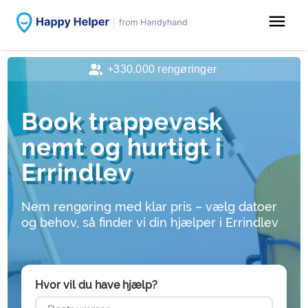
menu
+330.000 rengøringer
Book trappevask
nemt og hurtigt i
Errindlev
Nem rengøring med klar pris – vælg datoer
og behov, så finder vi din hjælper i Errindlev
Hvor vil du have hjælp?