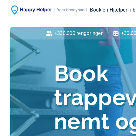
Book en Hjælper
Til
+330.000 rengøringer
+30.0
Book
trappe
nemt og