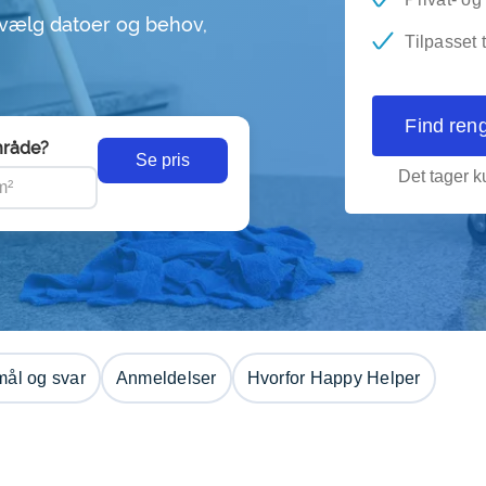
 vælg datoer og behov,
Tilpasset 
Find ren
råde?
Se pris
Det tager ku
ål og svar
Anmeldelser
Hvorfor Happy Helper