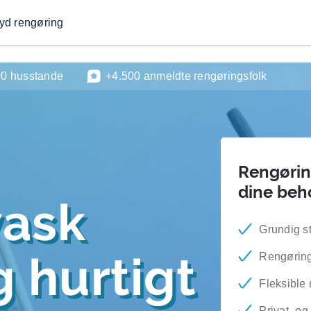
byd rengøring
00 husstande
+4.500 anmeldte rengøringsfolk
Rengøring
dine beh
vask
Grundig s
 hurtigt
Rengøring
Fleksible 
Privat- o