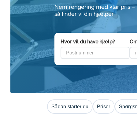
Nem rengøring med klar pris –
så finder vi din hjælper
Hvor vil du have hjælp?
Om
Sådan starter du
Priser
Spørgsm