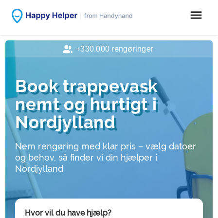
menu
+330.000 rengøringer
Book trappevask
nemt og hurtigt i
Nordjylland
Nem rengøring med klar pris – vælg datoer
og behov, så finder vi din hjælper i
Nordjylland
Hvor vil du have hjælp?