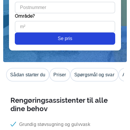
Område?
Se pris
Sådan starter du
Priser
Spørgsmål og svar
Anm
Rengøringsassistenter til alle
dine behov
Grundig støvsugning og gulvvask