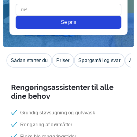
Se pris
Sådan starter du
Priser
Spørgsmål og svar
Anm
Rengøringsassistenter til alle
dine behov
Grundig støvsugning og gulvvask
Rengøring af dørmåtter
Fleksible rengøringstider