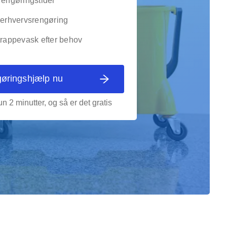
rengøringstider
g erhvervsrengøring
trappevask efter behov
gøringshjælp nu
n 2 minutter, og så er det gratis