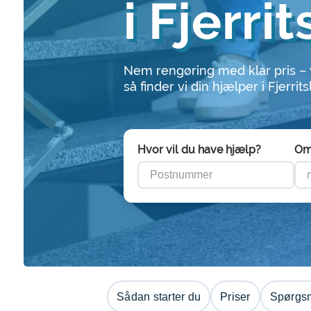
i Fjerri
Nem rengøring med klar pris –
så finder vi din hjælper i Fjerrits
Hvor vil du have hjælp?
Om
Sådan starter du
Priser
Spørgsm