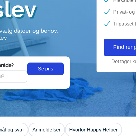
tslev
Fleksible 
Privat- o
Tilpasset 
 vælg datoer og behov,
lev
Find ren
Det tager ku
råde?
Se pris
ål og svar
Anmeldelser
Hvorfor Happy Helper