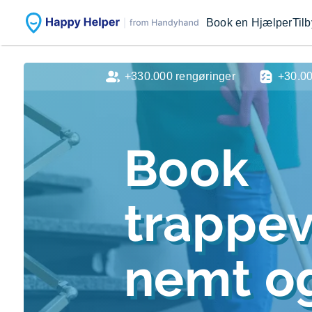
Book en Hjælper
Til
+330.000 rengøringer
+30.0
Book
trappe
nemt og