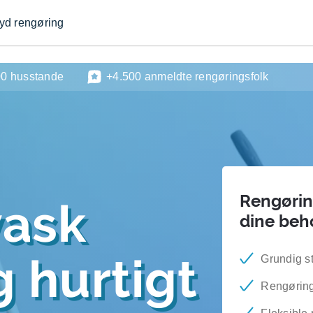
byd rengøring
00 husstande
+4.500 anmeldte rengøringsfolk
Rengøring
vask
dine beh
 hurtigt
Grundig s
Rengøring