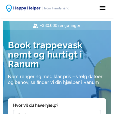
menu
+330.000 rengøringer
Book trappevask
nemt og hurtigt i
Ranum
Nem rengøring med klar pris – vælg datoer
og behov, så finder vi din hjælper i Ranum
Hvor vil du have hjælp?