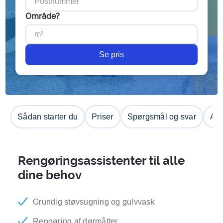
Område?
Se pris
Sådan starter du
Priser
Spørgsmål og svar
Anm
Rengøringsassistenter til alle
dine behov
Grundig støvsugning og gulvvask
Rengøring af dørmåtter