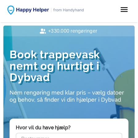
menu
+330.000 rengøringer
Book trappevask
nemt og hurtigt i
Dybvad
Nem rengøring med klar pris – vælg datoer
og behov, så finder vi din hjælper i Dybvad
Hvor vil du have hjælp?