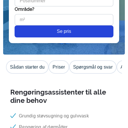
Område?
Se pris
Sådan starter du
Priser
Spørgsmål og svar
Anm
Rengøringsassistenter til alle
dine behov
Grundig støvsugning og gulvvask
Rengøring af dørmåtter