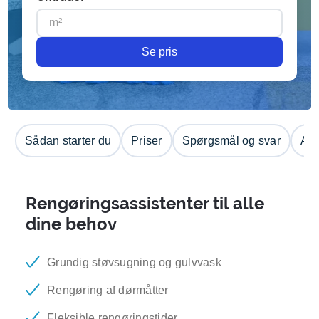
Se pris
Sådan starter du
Priser
Spørgsmål og svar
Anm
Rengøringsassistenter til alle
dine behov
Grundig støvsugning og gulvvask
Rengøring af dørmåtter
Fleksible rengøringstider