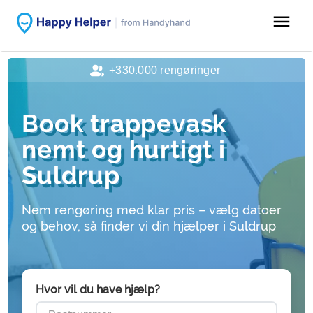
menu
+330.000 rengøringer
Book trappevask
nemt og hurtigt i
Suldrup
Nem rengøring med klar pris – vælg datoer
og behov, så finder vi din hjælper i Suldrup
Hvor vil du have hjælp?