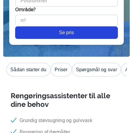
Område?
Se pris
Sådan starter du
Priser
Spørgsmål og svar
Anm
Rengøringsassistenter til alle
dine behov
Grundig støvsugning og gulvvask
Rengøring af dørmåtter