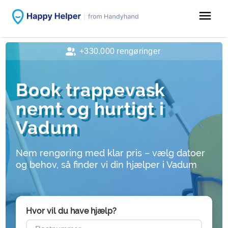
menu
+330.000 rengøringer
Book trappevask
nemt og hurtigt i
Vadum
Nem rengøring med klar pris – vælg datoer
og behov, så finder vi din hjælper i Vadum
Hvor vil du have hjælp?