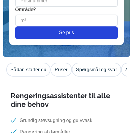
Område?
Se pris
Sådan starter du
Priser
Spørgsmål og svar
Anm
Rengøringsassistenter til alle
dine behov
Grundig støvsugning og gulvvask
Rengøring af dørmåtter