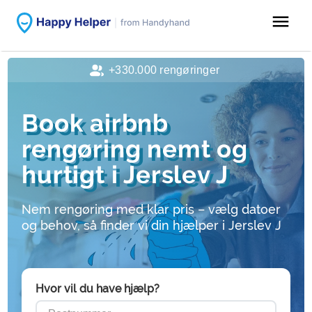
menu
+330.000 rengøringer
Book airbnb
rengøring nemt og
hurtigt i Jerslev J
Nem rengøring med klar pris – vælg datoer
og behov, så finder vi din hjælper i Jerslev J
Hvor vil du have hjælp?