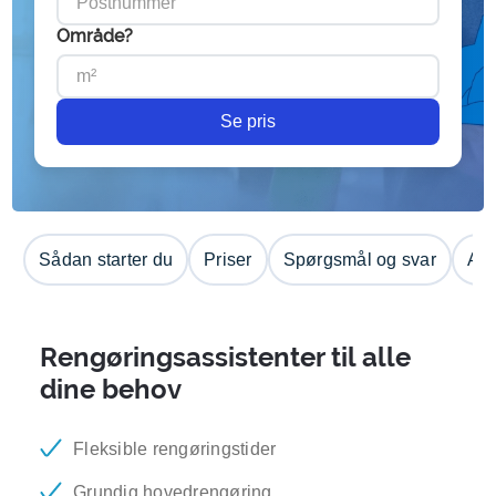
Område?
Se pris
Sådan starter du
Priser
Spørgsmål og svar
Anm
Rengøringsassistenter til alle
dine behov
Fleksible rengøringstider
Grundig hovedrengøring