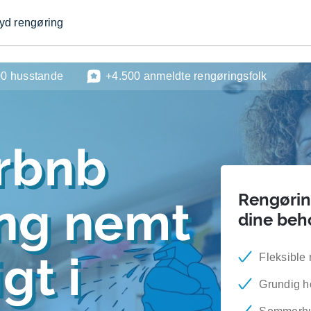
byd rengøring
00 husstande
+4.500 anmeldte rengøringsfolk
rbnb
Rengøring
ing nemt
dine beh
gt i
Fleksible 
Grundig h