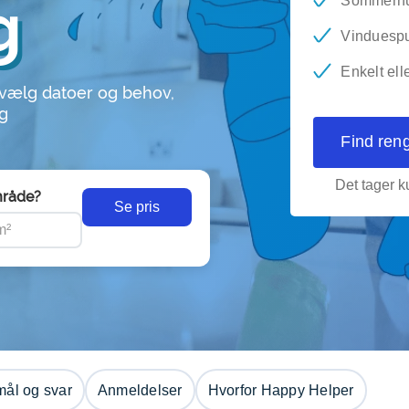
g
Sommerhus
Vinduesp
Enkelt ell
 vælg datoer og behov,
ng
Find ren
Det tager ku
råde?
Se pris
ål og svar
Anmeldelser
Hvorfor Happy Helper