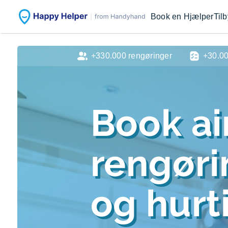
Book en Hjælper
Til
+330.000 rengøringer
+30.0
Book ai
rengør
og hurti