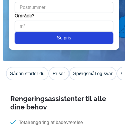
Område?
Se pris
Sådan starter du
Priser
Spørgsmål og svar
Anm
Rengøringsassistenter til alle
dine behov
Totalrengøring af badeværelse