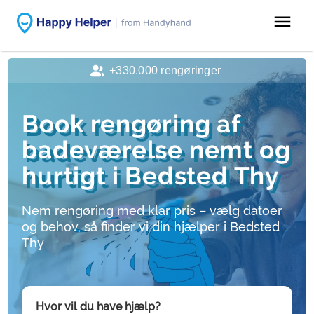
menu
+330.000 rengøringer
Book rengøring af
badeværelse nemt og
hurtigt i Bedsted Thy
Nem rengøring med klar pris – vælg datoer
og behov, så finder vi din hjælper i Bedsted
Thy
Hvor vil du have hjælp?