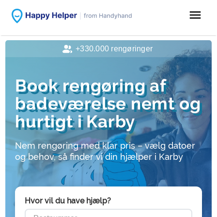
menu
+330.000 rengøringer
Book rengøring af
badeværelse nemt og
hurtigt i Karby
Nem rengøring med klar pris – vælg datoer
og behov, så finder vi din hjælper i Karby
Hvor vil du have hjælp?