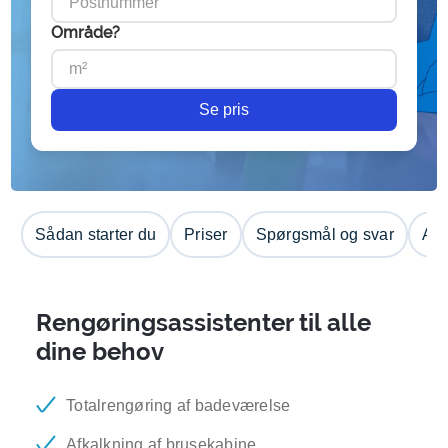
Område?
Se pris
Sådan starter du
Priser
Spørgsmål og svar
Anm
Rengøringsassistenter til alle
dine behov
Totalrengøring af badeværelse
Afkalkning af brusekabine