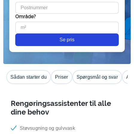
Område?
Se pris
Sådan starter du
Priser
Spørgsmål og svar
Anm
Rengøringsassistenter til alle
dine behov
Støvsugning og gulvvask