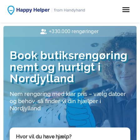
menu
+330.000 rengøringer
Book butiksrengøring
nemt og hurtigt i
Nordjylland
Nem rengøring med klar pris – vælg datoer
og behov, så finder vi din hjælper i
Nordjylland
Hvor vil du have hjælp?