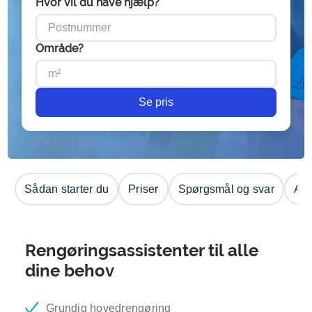
Hvor vil du have hjælp?
Område?
Se pris
Sådan starter du
Priser
Spørgsmål og svar
Anm
Rengøringsassistenter til alle
dine behov
Grundig hovedrengøring