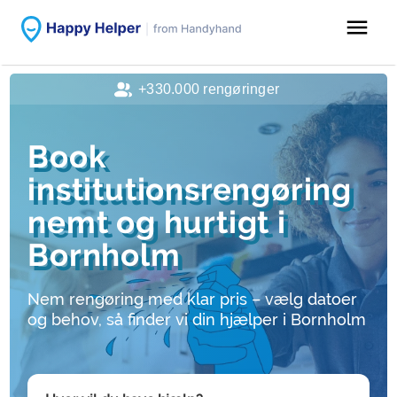
menu
+330.000 rengøringer
Book
institutionsrengøring
nemt og hurtigt i
Bornholm
Nem rengøring med klar pris – vælg datoer
og behov, så finder vi din hjælper i Bornholm