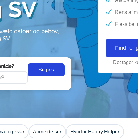
g SV
Afstøvnin
Rens af m
Fleksibel
 vælg datoer og behov,
g SV
Find ren
Det tager ku
råde?
Se pris
ål og svar
Anmeldelser
Hvorfor Happy Helper