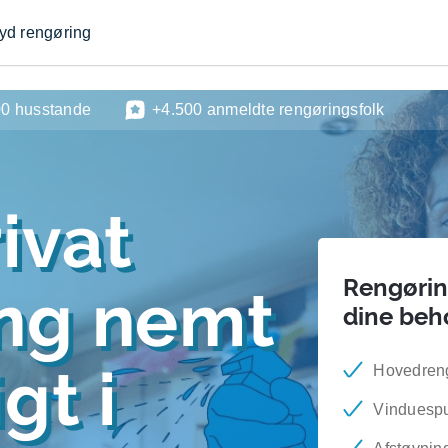
byd rengøring
00 husstande
+4.500 anmeldte rengøringsfolk
ivat
Rengøring
ing nemt
dine beh
gt i
Hovedren
Vinduesp