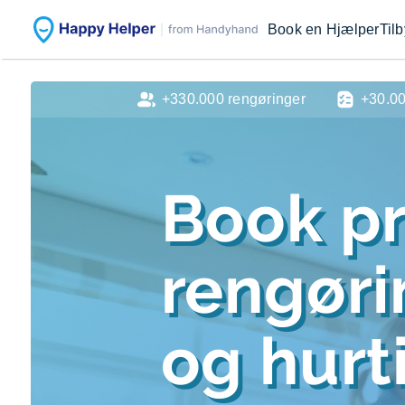
Book en Hjælper
Til
+330.000 rengøringer
+30.0
Book pr
rengør
og hurti