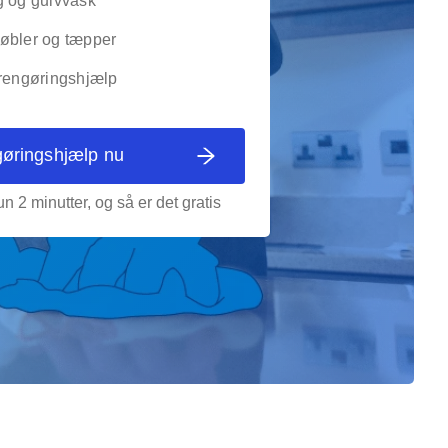
g og gulvvask
øbler og tæpper
 rengøringshjælp
gøringshjælp nu
n 2 minutter, og så er det gratis