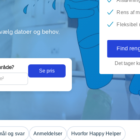
Afstøvnin
Rens af m
Fleksibel
 vælg datoer og behov,
Find ren
Det tager ku
råde?
Se pris
ål og svar
Anmeldelser
Hvorfor Happy Helper