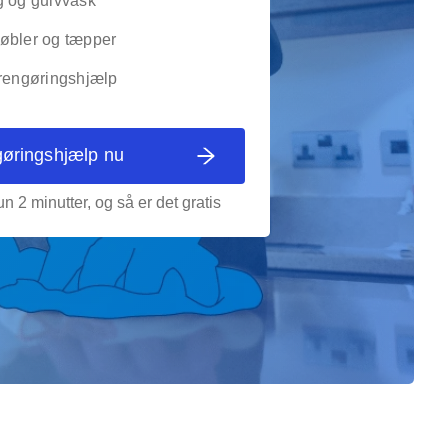
g og gulvvask
øbler og tæpper
 rengøringshjælp
gøringshjælp nu
n 2 minutter, og så er det gratis