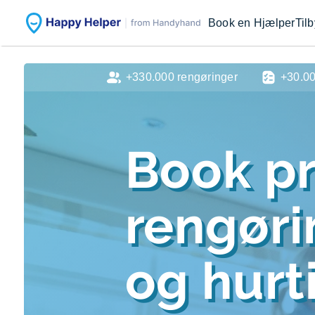
Book en Hjælper
Til
+330.000 rengøringer
+30.0
Book pr
rengør
og hurti