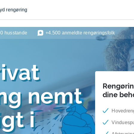
byd rengøring
00 husstande
+4.500 anmeldte rengøringsfolk
ivat
Rengøring
ing nemt
dine beh
gt i
Hovedren
Vinduesp