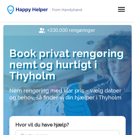
menu
+330.000 rengøringer
Book privat rengøring
nemt og hurtigt i
Thyholm
Nem rengøring med klar pris – vælg datoer
og behov, så finder vi din hjælper i Thyholm
Hvor vil du have hjælp?