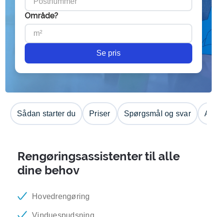
Område?
Se pris
Sådan starter du
Priser
Spørgsmål og svar
Anm
Rengøringsassistenter til alle
dine behov
Hovedrengøring
Vinduespudsning