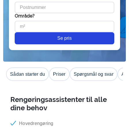
Område?
Se pris
Sådan starter du
Priser
Spørgsmål og svar
Anm
Rengøringsassistenter til alle
dine behov
Hovedrengøring