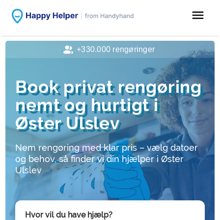
menu
+330.000 rengøringer
Book privat rengøring
nemt og hurtigt i
Øster Ulslev
Nem rengøring med klar pris – vælg datoer
og behov, så finder vi din hjælper i Øster
Ulslev
Hvor vil du have hjælp?