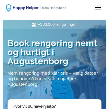
menu
+330.000 rengøringer
Book rengøring nemt
og hurtigt i
Augustenborg
Nem rengøring med klar pris – vælg datoer
og behov, så finder vi din hjælper i
Augustenborg
Hvor vil du have hjælp?