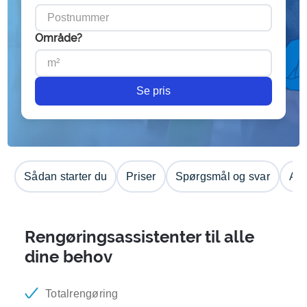
Område?
Se pris
Sådan starter du
Priser
Spørgsmål og svar
Anm
Rengøringsassistenter til alle
dine behov
Totalrengøring