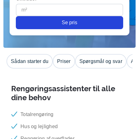
Se pris
Sådan starter du
Priser
Spørgsmål og svar
Anm
Rengøringsassistenter til alle
dine behov
Totalrengøring
Hus og lejlighed
Rengøring af overflader