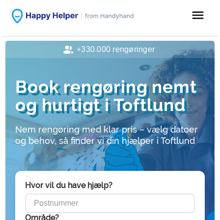
menu
+330.000 rengøringer
Book rengøring nemt
og hurtigt i Toftlund
Nem rengøring med klar pris – vælg datoer
og behov, så finder vi din hjælper i Toftlund
Hvor vil du have hjælp?
Område?