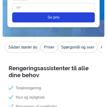
Se pris
Sådan starter du
Priser
Spørgsmål og svar
Anm
Rengøringsassistenter til alle
dine behov
Totalrengøring
Hus og lejlighed
Rengøring af overflader