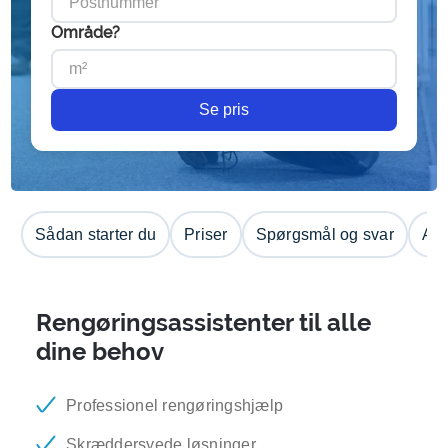
Område?
Se pris
Sådan starter du
Priser
Spørgsmål og svar
Anm
Rengøringsassistenter til alle
dine behov
Professionel rengøringshjælp
Skræddersyede løsninger