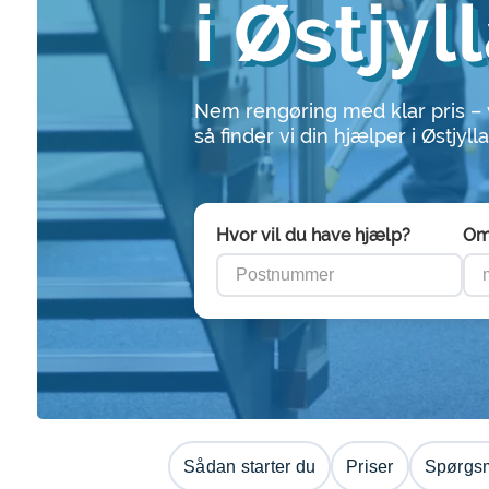
i Østjyl
Nem rengøring med klar pris –
så finder vi din hjælper i Østjyll
Hvor vil du have hjælp?
Om
Sådan starter du
Priser
Spørgsm