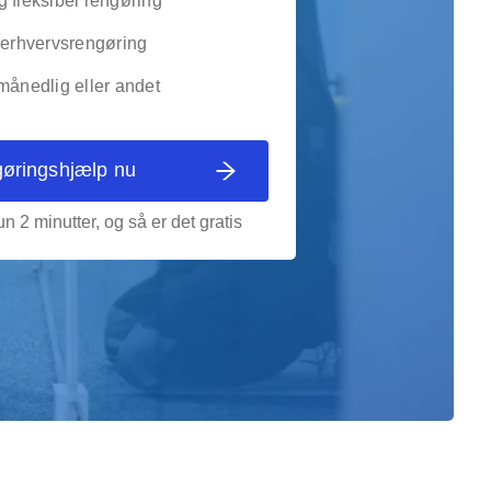
 fleksibel rengøring
g erhvervsrengøring
månedlig eller andet
gøringshjælp nu
n 2 minutter, og så er det gratis