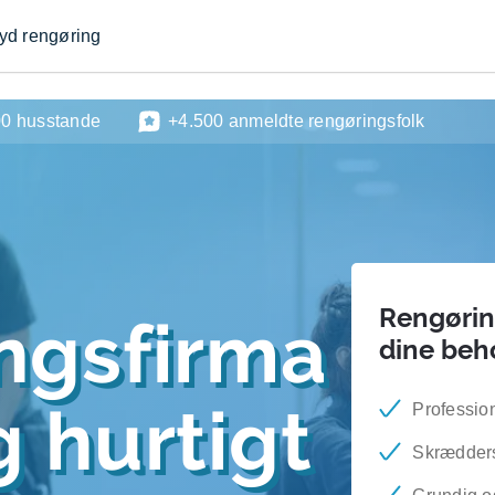
byd rengøring
00 husstande
+4.500 anmeldte rengøringsfolk
Rengøring
ngsfirma
dine beh
 hurtigt
Professio
Skrædders