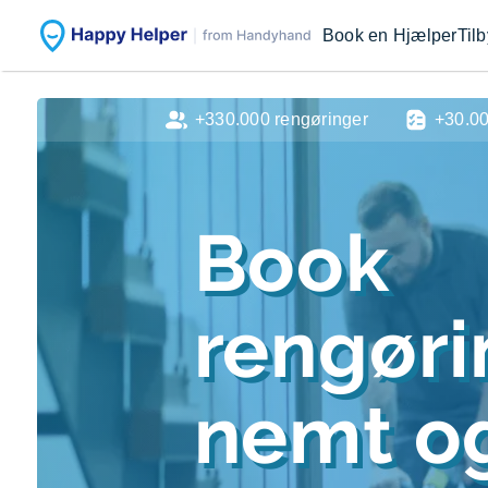
Book en Hjælper
Til
+330.000 rengøringer
+30.0
Book
rengøri
nemt og