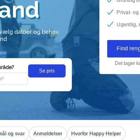
land
Grundig og
Privat- o
Ugentlig, 
 vælg datoer og behov,
and
Find ren
Det tager ku
råde?
Se pris
ål og svar
Anmeldelser
Hvorfor Happy Helper