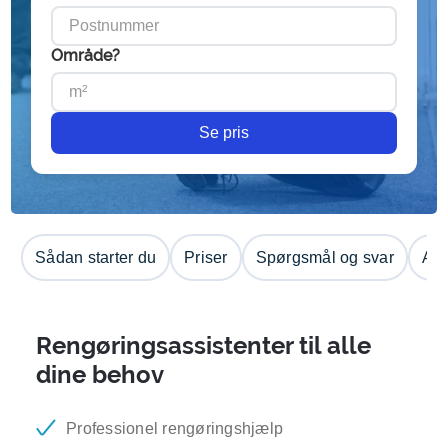
Område?
Se pris
Sådan starter du
Priser
Spørgsmål og svar
Anm
Rengøringsassistenter til alle
dine behov
Professionel rengøringshjælp