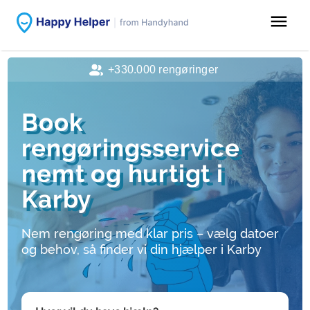
menu
+330.000 rengøringer
Book
rengøringsservice
nemt og hurtigt i
Karby
Nem rengøring med klar pris – vælg datoer
og behov, så finder vi din hjælper i Karby