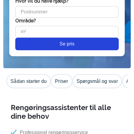
Hvor vil du have hjælp?
Område?
Se pris
Sådan starter du
Priser
Spørgsmål og svar
Anm
Rengøringsassistenter til alle
dine behov
Professionel rengøringsservice