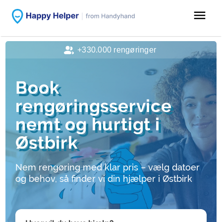
menu
+330.000 rengøringer
Book
rengøringsservice
nemt og hurtigt i
Østbirk
Nem rengøring med klar pris – vælg datoer
og behov, så finder vi din hjælper i Østbirk