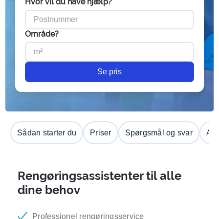
Hvor vil du have hjælp?
Område?
Se pris
Sådan starter du
Priser
Spørgsmål og svar
Anm
Rengøringsassistenter til alle
dine behov
Professionel rengøringsservice