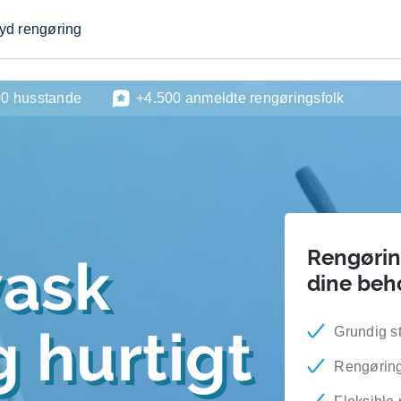
byd rengøring
00 husstande
+4.500 anmeldte rengøringsfolk
Rengøring
vask
dine beh
 hurtigt
Grundig s
Rengøring