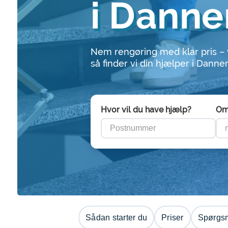
i Dann
Nem rengøring med klar pris –
så finder vi din hjælper i Dann
Hvor vil du have hjælp?
Om
Sådan starter du
Priser
Spørgsm