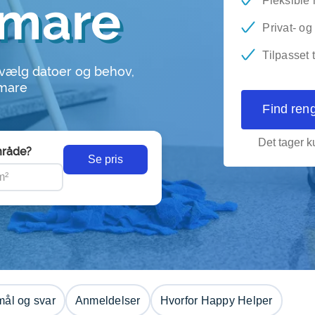
emare
Fleksible 
Privat- o
Tilpasset 
 vælg datoer og behov,
emare
Find ren
Det tager ku
råde?
Se pris
ål og svar
Anmeldelser
Hvorfor Happy Helper