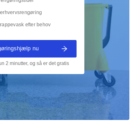
rengøringstider
g erhvervsrengøring
trappevask efter behov
gøringshjælp nu
n 2 minutter, og så er det gratis