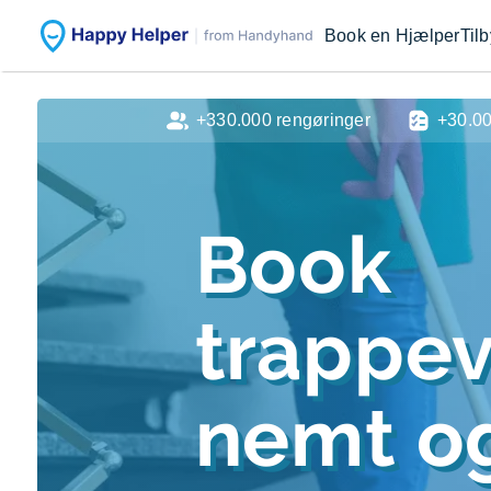
Book en Hjælper
Til
+330.000 rengøringer
+30.0
Book
trappe
nemt og